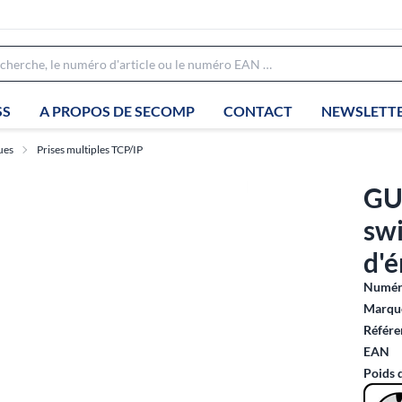
SS
A PROPOS DE SECOMP
CONTACT
NEWSLETT
ues
Prises multiples TCP/IP
GU
sw
d'é
Numéro
Marque
Référe
EAN
Poids 