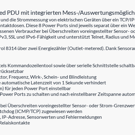
d PDU mit integrierten Mess-/Auswertungsmöglich
 und die Strommessung von elektrischen Geräten über ein TCP/IP-
taktdosen. Diese 8 Power Ports sind jeweils separat über ein Web
ossenen Verbraucher bei Überschreiten voreingestellter Sensor-
v3, SSL und IPv6-Fähigkeit und unterstützt Telnet, Radius und 
rol 8314 über zwei Energiezähler (Outlet-metered). Dank Sens
els Kommandozeilentool sowie über serielle Schnittstelle schaltb
 rücksetzbar
or, Frequenz, Wirk-, Schein- und Blindleistung
e automatische Latenzzeit von 1 Sekunde verhindert
) für jeden Power Port einstellbar
wer Ports zu schalten und nach einstellbarer Zeitspanne automa
bei Überschreiten voreingestellter Sensor- oder Strom-Grenzwer
atchdog (ICMP/TCP) zugewiesen werden
, IP-Adresse, Sensorwerten und Fehlermeldungen
Relaiskontakte