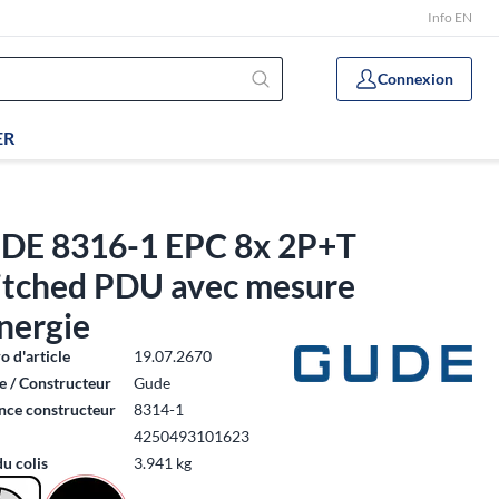
Info EN
Connexion
ER
DE 8316-1 EPC 8x 2P+T
itched PDU avec mesure
nergie
 d'article
19.07.2670
 / Constructeur
Gude
nce constructeur
8314-1
4250493101623
du colis
3.941 kg