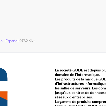
no - Español
(467.0 Kio)
La société GUDE est depuis plu
domaine de l'informatique.
Les produits de la marque GUD
d'infrastructures informatiques
les salles de serveurs. Les do
jusqu'aux centres de données e
réseaux d'entreprises.
La gamme de produits comprend
Distribution Units - PDU), les 