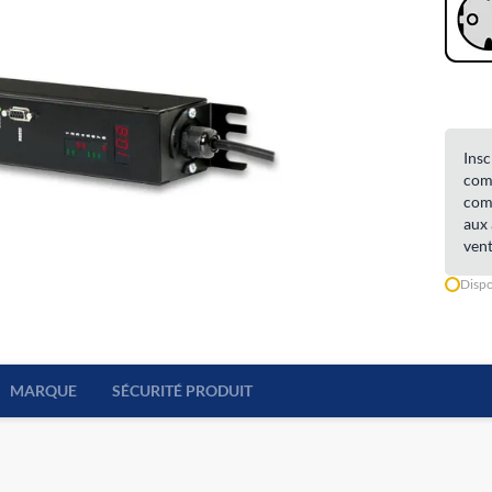
Insc
comm
comm
aux 
vent
Dispo
MARQUE
SÉCURITÉ PRODUIT