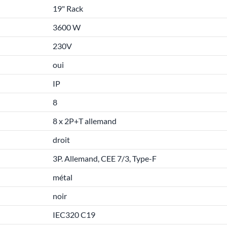
19" Rack
3600 W
230V
oui
IP
8
8 x 2P+T allemand
droit
3P. Allemand, CEE 7/3, Type-F
métal
noir
IEC320 C19