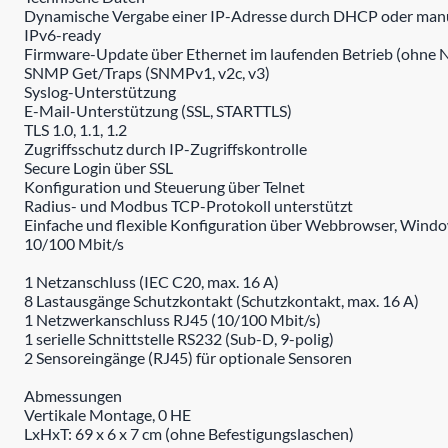
Dynamische Vergabe einer IP-Adresse durch DHCP oder manue
IPv6-ready
Firmware-Update über Ethernet im laufenden Betrieb (ohne N
SNMP Get/Traps (SNMPv1, v2c, v3)
Syslog-Unterstützung
E-Mail-Unterstützung (SSL, STARTTLS)
TLS 1.0, 1.1, 1.2
Zugriffsschutz durch IP-Zugriffskontrolle
Secure Login über SSL
Konfiguration und Steuerung über Telnet
Radius- und Modbus TCP-Protokoll unterstützt
Einfache und flexible Konfiguration über Webbrowser, Win
10/100 Mbit/s
1 Netzanschluss (IEC C20, max. 16 A)
8 Lastausgänge Schutzkontakt (Schutzkontakt, max. 16 A)
1 Netzwerkanschluss RJ45 (10/100 Mbit/s)
1 serielle Schnittstelle RS232 (Sub-D, 9-polig)
2 Sensoreingänge (RJ45) für optionale Sensoren
Abmessungen
Vertikale Montage, 0 HE
LxHxT: 69 x 6 x 7 cm (ohne Befestigungslaschen)