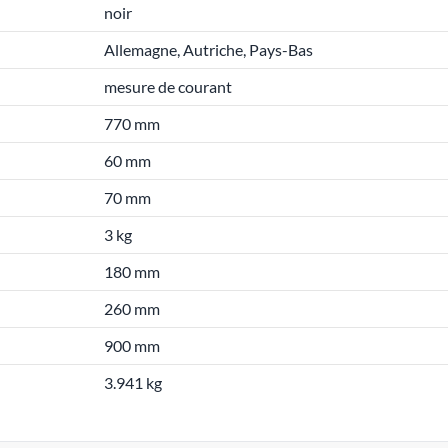
noir
Allemagne, Autriche, Pays-Bas
mesure de courant
770 mm
60 mm
70 mm
3 kg
180 mm
260 mm
900 mm
3.941 kg