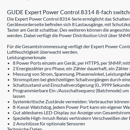
GUDE Expert Power Control 8314 8-fach switche
Die Expert Power Control 8314-Serie ermöglicht das Schalten
Gerätevorderseite befinden sich 8 Lastausgänge, mit Schutzkon
Taster am Gerät schaltbar. Des weiteren können die angeschl
werden. Dabei verfügt die Power Distribution Unit über SNMP
Für die Gesamtstrommessung verfügt der Expert Power Cont
Luftfeuchtigkeit überwacht werden.
Leistungsmerkmale
8 Power Ports einzeln am Gerät, per HTTPS, per SNMP, mitt
2 Energiezähler pro Phase, ein Zähler dauerhaft, ein Zähler
Messung von Strom, Spannung, Phasenwinkel, Leistungsfakt
Stromspitzen bei gleichzeitigen Schaltvorgängen durch ein
Schaltzustand und Einschaltverzögerung (0...9999 Sekunden
Programmierbare Ein-/Ausschaltsequenz (Batchmode) um Po
lassen
Systemkritische Zustände vermeiden: Verbraucher können 
8-Kanal-Watchdog, jedem Power Port kann ein eigener W
Gut ablesbares LED-Display zur Anzeige von Gesamtstrom
Spezielle High-Inrush Relais verhindern Verschweißen der 
2 Anschlüsse für optionale Sensoren
Technische Daten