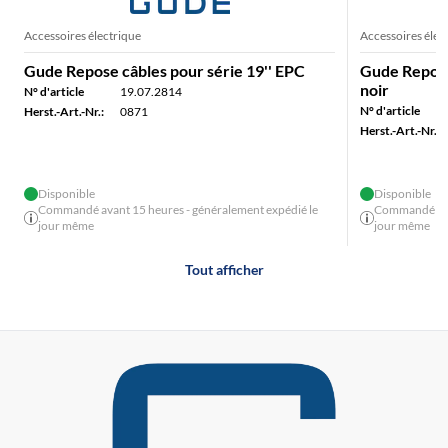
Accessoires électrique
Accessoires élec
Gude Repose câbles pour série 19'' EPC
Gude Repose 
noir
N° d'article
19.07.2814
N° d'article
Herst.-Art.-Nr.:
0871
Herst.-Art.-Nr.:
Disponible
Disponible
Commandé avant 15 heures - généralement expédié le
Commandé avan
jour même
jour même
Tout afficher