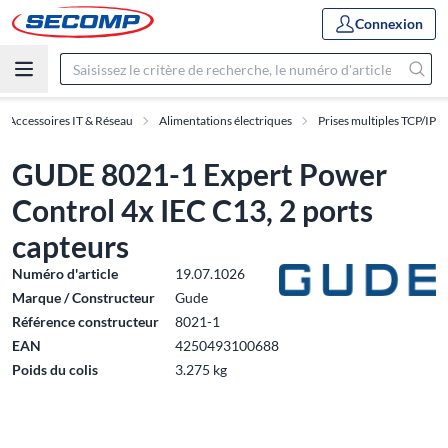
Connexion
Accessoires IT & Réseau
Alimentations électriques
Prises multiples TCP/IP
GUDE 8021-1 Expert Power
Control 4x IEC C13, 2 ports
capteurs
Numéro d'article
19.07.1026
Marque / Constructeur
Gude
Référence constructeur
8021-1
EAN
4250493100688
Poids du colis
3.275 kg