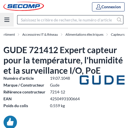
Connexion
sortiment
Accessoires IT & Réseau
Alimentations électriques
Capteurs
GUDE 721412 Expert capteur
pour la température, l'humidité
et la surveillance I/O, PoE
Numéro d'article
19.07.1048
Marque / Constructeur
Gude
Référence constructeur
7214-12
EAN
4250493100664
Poids du colis
0.559 kg