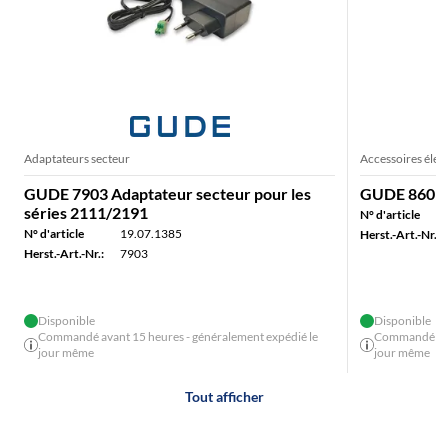
Adaptateurs secteur
Accessoires élec
GUDE 7903 Adaptateur secteur pour les
GUDE 860 Cli
séries 2111/2191
N° d'article
N° d'article
19.07.1385
Herst.-Art.-Nr.:
Herst.-Art.-Nr.:
7903
Disponible
Disponible
Commandé avant 15 heures - généralement expédié le
Commandé avan
jour même
jour même
Tout afficher