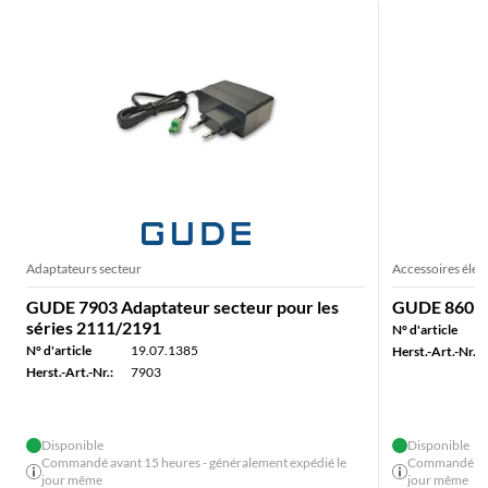
Adaptateurs secteur
Accessoires élec
GUDE 7903 Adaptateur secteur pour les
GUDE 860 Cli
séries 2111/2191
N° d'article
N° d'article
19.07.1385
Herst.-Art.-Nr.:
Herst.-Art.-Nr.:
7903
Disponible
Disponible
Commandé avant 15 heures - généralement expédié le
Commandé avan
jour même
jour même