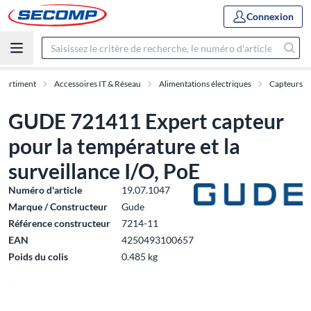
Connexion
sortiment
Accessoires IT & Réseau
Alimentations électriques
Capteurs
GUDE 721411 Expert capteur
pour la température et la
surveillance I/O, PoE
Numéro d'article
19.07.1047
Marque / Constructeur
Gude
Référence constructeur
7214-11
EAN
4250493100657
Poids du colis
0.485 kg