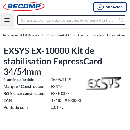
Connexion
Accessoires IT & Réseau
Composants PC
Cartes d'interfaces ExpressCard
EXSYS EX-10000 Kit de
stabilisation ExpressCard
34/54mm
Numéro d'article
15.06.1149
Marque / Constructeur
EXSYS
Référence constructeur
EX-10000
EAN
4718359100000
Poids du colis
0.01 kg