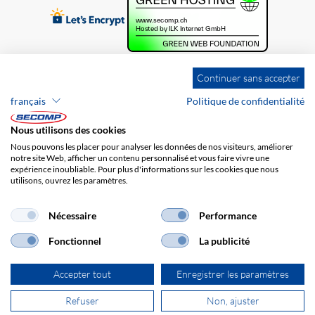
Continuer sans accepter
français
Politique de confidentialité
Nous utilisons des cookies
Nous pouvons les placer pour analyser les données de nos visiteurs, améliorer
notre site Web, afficher un contenu personnalisé et vous faire vivre une
expérience inoubliable. Pour plus d'informations sur les cookies que nous
utilisons, ouvrez les paramètres.
Brands
Impression
CGV
Responsabilité
Protection des données
Frais de port
Nécessaire
Performance
Fonctionnel
La publicité
Accepter tout
Enregistrer les paramètres
Refuser
Non, ajuster
© 2026 SECOMP AG. Tous les droits sont réservés.
powered by polynorm