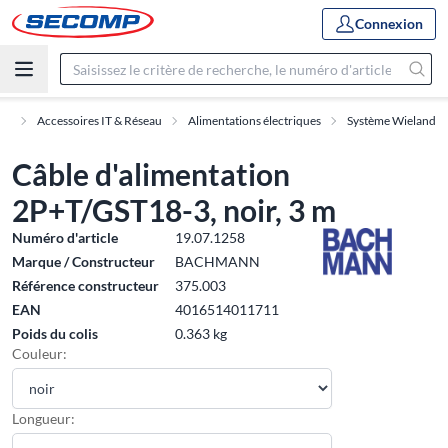
Connexion
nt
Accessoires IT & Réseau
Alimentations électriques
Système Wieland
Câble d'alimentation
2P+T/GST18-3, noir, 3 m
Numéro d'article
19.07.1258
Marque / Constructeur
BACHMANN
Référence constructeur
375.003
EAN
4016514011711
Poids du colis
0.363 kg
Couleur:
Longueur: