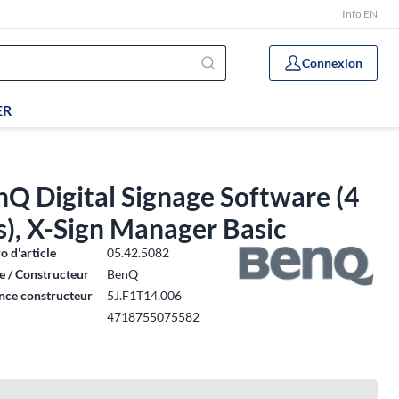
Info EN
Connexion
ER
Q Digital Signage Software (4
), X-Sign Manager Basic
 d'article
05.42.5082
 / Constructeur
BenQ
nce constructeur
5J.F1T14.006
4718755075582