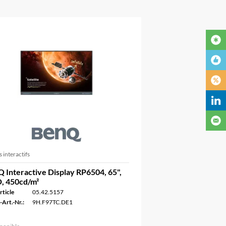
 interactifs
 Interactive Display RP6504, 65",
, 450cd/m²
rticle
05.42.5157
-Art.-Nr.:
9H.F97TC.DE1