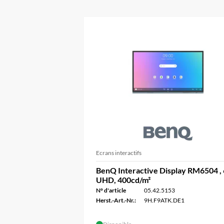
Ecrans interactifs
BenQ Interactive Display RM6504 , 
UHD, 400cd/m²
N° d'article
05.42.5153
Herst.-Art.-Nr.:
9H.F9ATK.DE1