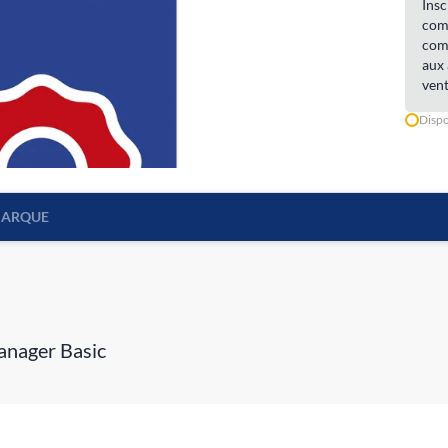
Insc
comm
comm
aux 
vent
Dispo
ARQUE
anager Basic