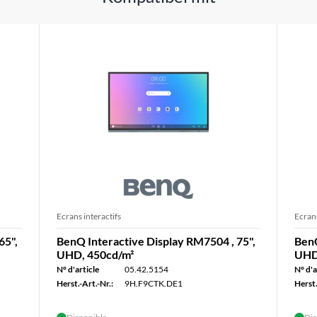
Ecrans interactifs
Ecrans
65",
BenQ Interactive Display RM7504 , 75",
BenQ
UHD, 450cd/m²
UHD
N° d'article
05.42.5154
N° d'a
Herst.-Art.-Nr.:
9H.F9CTK.DE1
Herst.