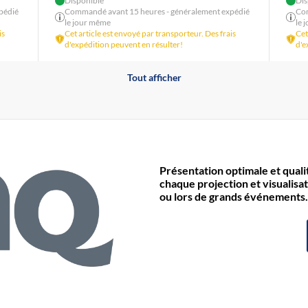
Disponible
Dis
pédié
Commandé avant 15 heures - généralement expédié
Com
le jour même
le 
is
Cet article est envoyé par transporteur. Des frais
Cet
d'expédition peuvent en résulter!
d'e
Tout afficher
Présentation optimale et quali
chaque projection et visualisat
ou lors de grands événements.