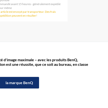
ponible
mandé avant 15 heures - généralement expédié
jour même
 article est envoyé par transporteur. Des frais
xpédition peuvent en résulter!
té d'image maximale – avec les produits BenQ,
ion est une réussite, que ce soit au bureau, en classe
la marque BenQ