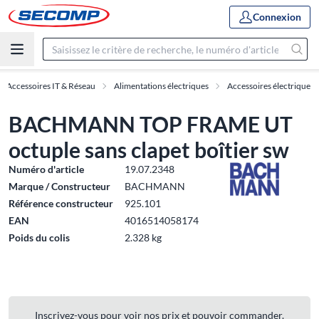
Connexion
Accessoires IT & Réseau
Alimentations électriques
Accessoires électrique
BACHMANN TOP FRAME UT
octuple sans clapet boîtier sw
Numéro d'article
19.07.2348
Marque / Constructeur
BACHMANN
Référence constructeur
925.101
EAN
4016514058174
Poids du colis
2.328 kg
Inscrivez-vous pour voir nos prix et pouvoir commander.