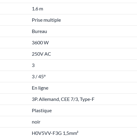
1.6 m
Prise multiple
Bureau
3600 W
250V AC
3
3 / 45°
En ligne
3P. Allemand, CEE 7/3, Type-F
Plastique
noir
H0V5VV-F3G 1,5mm²