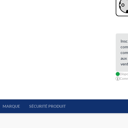
Insc
comm
comm
aux 
vent
Dispo
Comma
MARQUE
SÉCURITÉ PRODUIT