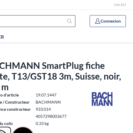
Info EN
Connexion
ER
CHMANN SmartPlug fiche
te, T13/GST18 3m, Suisse, noir,
6 m
 d'article
19.07.1447
 / Constructeur
BACHMANN
nce constructeur
933.014
4057298003677
du colis
0.33 kg