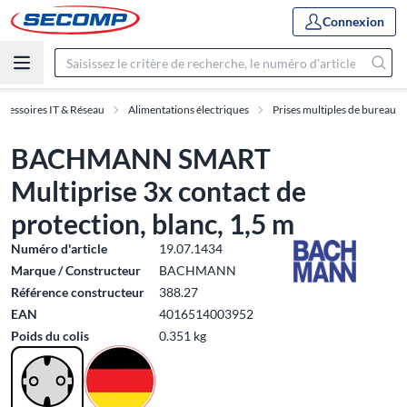
Connexion
ccessoires IT & Réseau
Alimentations électriques
Prises multiples de bureau
BACHMANN SMART
Multiprise 3x contact de
protection, blanc, 1,5 m
Numéro d'article
19.07.1434
Marque / Constructeur
BACHMANN
Référence constructeur
388.27
EAN
4016514003952
Poids du colis
0.351 kg