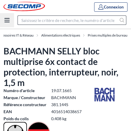
Connexion
ccessoires IT & Réseau
Alimentations électriques
Prises multiples de bureau
BACHMANN SELLY bloc
multiprise 6x contact de
protection, interrupteur, noir,
1,5 m
Numéro d'article
19.07.1665
Marque / Constructeur
BACHMANN
Référence constructeur
381.144S
EAN
4016514038657
Poids du colis
0.408 kg