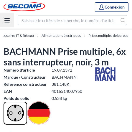
Connexion
ccessoires IT & Réseau
Alimentations électriques
Prises multiples de bureau
BACHMANN Prise multiple, 6x
sans interrupteur, noir, 3 m
Numéro d'article
19.07.1372
Marque / Constructeur
BACHMANN
Référence constructeur
381.148K
EAN
4016514007950
Poids du colis
0.538 kg