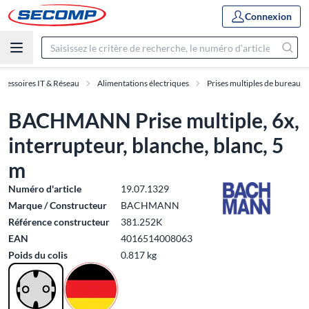
Connexion
ccessoires IT & Réseau
Alimentations électriques
Prises multiples de bureau
BACHMANN Prise multiple, 6x,
interrupteur, blanche, blanc, 5
m
Numéro d'article
19.07.1329
Marque / Constructeur
BACHMANN
Référence constructeur
381.252K
EAN
4016514008063
Poids du colis
0.817 kg