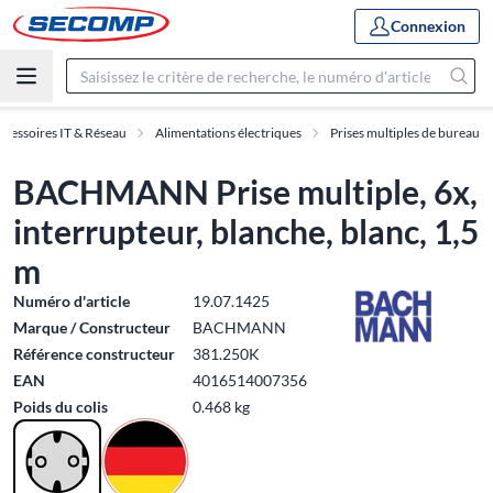
Connexion
ccessoires IT & Réseau
Alimentations électriques
Prises multiples de bureau
BACHMANN Prise multiple, 6x,
interrupteur, blanche, blanc, 1,5
m
Numéro d'article
19.07.1425
Marque / Constructeur
BACHMANN
Référence constructeur
381.250K
EAN
4016514007356
Poids du colis
0.468 kg