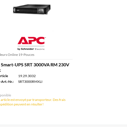
eurs Online 19-Pouces
 Smart-UPS SRT 3000VA RM 230V
k
rticle
19.29.3032
-Art.-Nr.:
SRT3000RMXLI
ponible
 article est envoyé par transporteur. Des frais
xpédition peuvent en résulter!