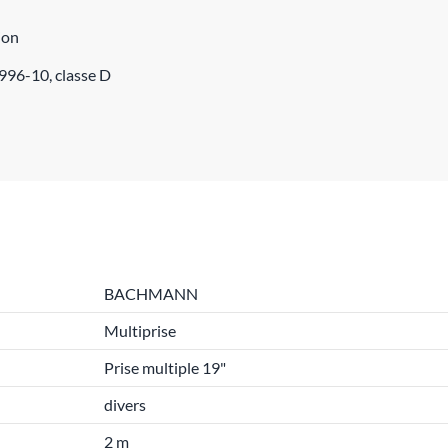
ion
996-10, classe D
BACHMANN
Multiprise
Prise multiple 19"
divers
2 m