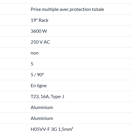
Prise multiple avec protection totale
19" Rack
3600 W
250 V AC
non
5
5 / 90°
En ligne
T23, 16A, Type-J
Aluminium
Aluminium
H05VV-F 3G 1,5mm²