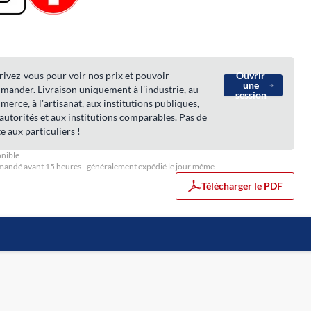
rivez-vous pour voir nos prix et pouvoir
Ouvrir
une
ander. Livraison uniquement à l'industrie, au
session
erce, à l'artisanat, aux institutions publiques,
autorités et aux institutions comparables. Pas de
e aux particuliers !
nible
ndé avant 15 heures - généralement expédié le jour même
Télécharger le PDF