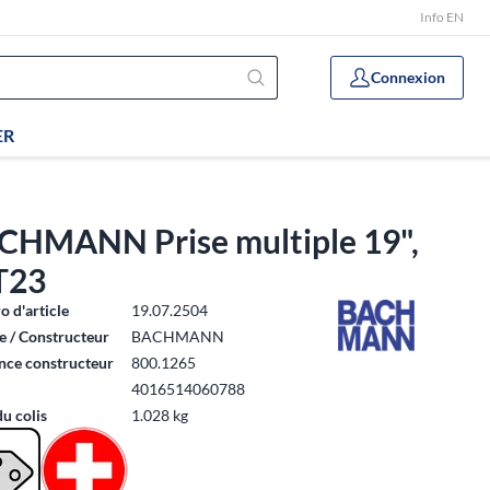
Info EN
Connexion
ER
CHMANN Prise multiple 19",
T23
 d'article
19.07.2504
 / Constructeur
BACHMANN
nce constructeur
800.1265
4016514060788
du colis
1.028 kg