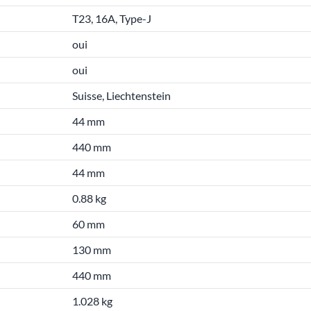
T23, 16A, Type-J
oui
oui
Suisse, Liechtenstein
44 mm
440 mm
44 mm
0.88 kg
60 mm
130 mm
440 mm
1.028 kg