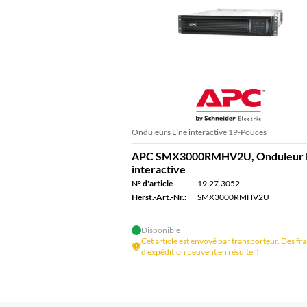
Onduleurs Line interactive 19-Pouces
APC SMX3000RMHV2U, Onduleur 
interactive
N° d'article
19.27.3052
Herst.-Art.-Nr.:
SMX3000RMHV2U
Disponible
Cet article est envoyé par transporteur. Des fra
d'expédition peuvent en résulter!