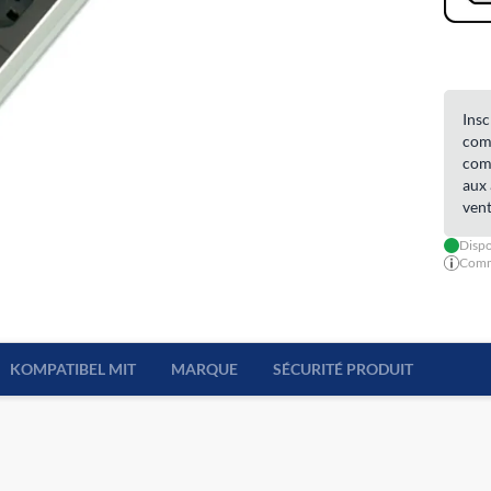
Insc
comm
comm
aux 
vent
Dispo
Comma
KOMPATIBEL MIT
MARQUE
SÉCURITÉ PRODUIT