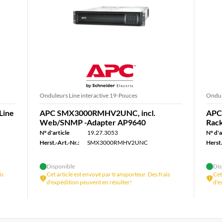
Onduleurs Line interactive 19-Pouces
Ondul
Line
APC SMX3000RMHV2UNC, incl.
APC
Web/SNMP -Adapter AP9640
Rac
N° d'article
19.27.3053
N° d'a
Herst.-Art.-Nr.:
SMX3000RMHV2UNC
Herst.
Disponible
Dis
is
Cet article est envoyé par transporteur. Des frais
Cet
d'expédition peuvent en résulter!
d'e