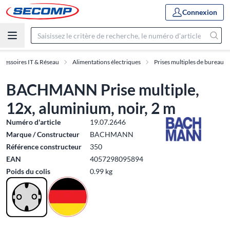
Connexion
ccessoires IT & Réseau
Alimentations électriques
Prises multiples de bureau
BACHMANN Prise multiple,
12x, aluminium, noir, 2 m
Numéro d'article
19.07.2646
Marque / Constructeur
BACHMANN
Référence constructeur
350
EAN
4057298095894
Poids du colis
0.99 kg