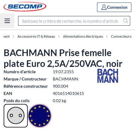
Connexion
timent
Accessoires IT & Réseau
Alimentations électriques
Connecteurs
BACHMANN Prise femelle
plate Euro 2,5A/250VAC, noir
Numéro d'article
19.07.2355
Marque / Constructeur
BACHMANN
Référence constructeur
900.004
EAN
4016514010615
Poids du colis
0.02 kg