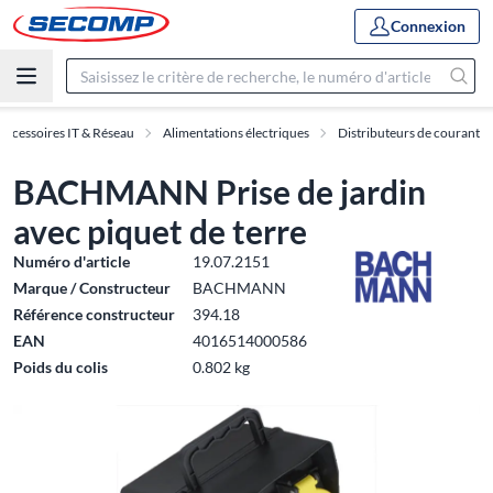
Connexion
Accessoires IT & Réseau
Alimentations électriques
Distributeurs de courant
BACHMANN Prise de jardin
avec piquet de terre
Numéro d'article
19.07.2151
Marque / Constructeur
BACHMANN
Référence constructeur
394.18
EAN
4016514000586
Poids du colis
0.802 kg