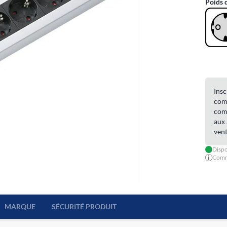
Poids 
Insc
comm
comm
aux 
vent
Dispo
Comma
MARQUE
SÉCURITÉ PRODUIT