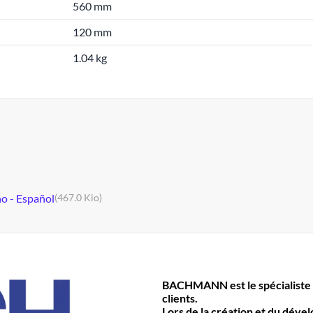
560 mm
120 mm
1.04 kg
no - Español
(467.0 Kio)
BACHMANN est le spécialiste 
clients.
Lors de la création et du déve