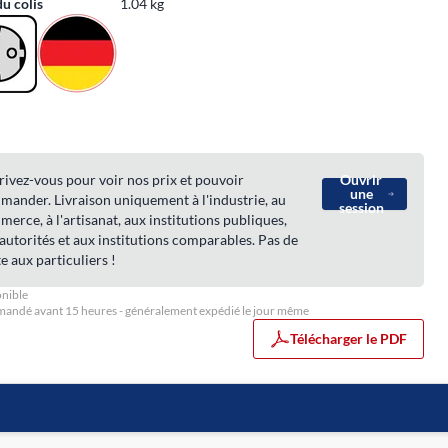
du colis
1.04 kg
rivez-vous pour voir nos prix et pouvoir
Ouvrir
une
ander. Livraison uniquement à l'industrie, au
session
erce, à l'artisanat, aux institutions publiques,
autorités et aux institutions comparables. Pas de
e aux particuliers !
nible
ndé avant 15 heures - généralement expédié le jour même
Télécharger le PDF