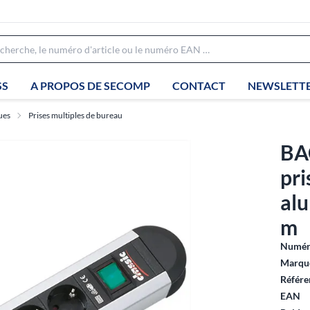
SS
A PROPOS DE SECOMP
CONTACT
NEWSLETT
ues
Prises multiples de bureau
BA
pri
alu
m
Numéro
Marque
Référe
EAN