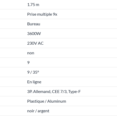
1.75 m
Prise multiple 9x
Bureau
3600W
230V AC
non
9
9 / 35°
En ligne
3P. Allemand, CEE 7/3, Type-F
Plastique / Aluminum
noir / argent