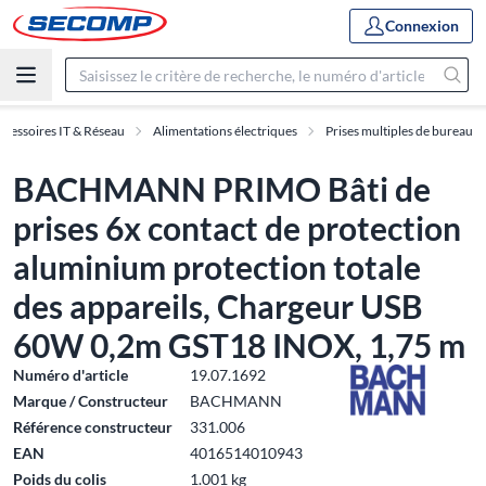
Connexion
ccessoires IT & Réseau
Alimentations électriques
Prises multiples de bureau
BACHMANN PRIMO Bâti de
prises 6x contact de protection
aluminium protection totale
des appareils, Chargeur USB
60W 0,2m GST18 INOX, 1,75 m
Numéro d'article
19.07.1692
Marque / Constructeur
BACHMANN
Référence constructeur
331.006
EAN
4016514010943
Poids du colis
1.001 kg