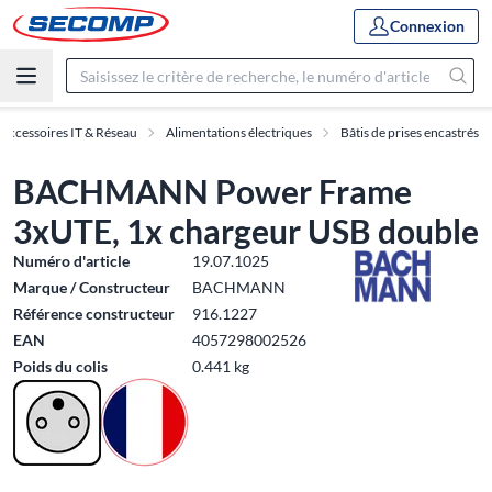
Connexion
Accessoires IT & Réseau
Alimentations électriques
Bâtis de prises encastrés
BACHMANN Power Frame
3xUTE, 1x chargeur USB double
Numéro d'article
19.07.1025
Marque / Constructeur
BACHMANN
Référence constructeur
916.1227
EAN
4057298002526
Poids du colis
0.441 kg