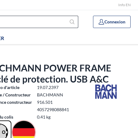
Info EN
Connexion
ER
CHMANN POWER FRAME
lé de protection. USB A&C
 d'article
19.07.2397
 / Constructeur
BACHMANN
nce constructeur
916.501
4057298088841
du colis
0.41 kg