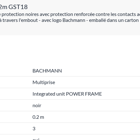
2m GST18
e protection noires avec protection renforcée contre les contact
 travers l'embout - avec logo Bachmann - emballé dans un carton
BACHMANN
Multiprise
Integrated unit POWER FRAME
noir
0.2 m
3
oui