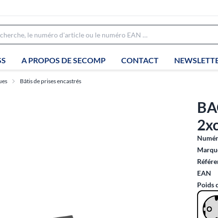
SS
A PROPOS DE SECOMP
CONTACT
NEWSLETT
ues
Bâtis de prises encastrés
BA
2xc
Numéro
Marque
Référe
EAN
Poids 