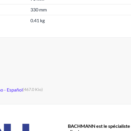
330 mm
0.41 kg
no - Español
(467.0 Kio)
BACHMANN est le spécialiste 