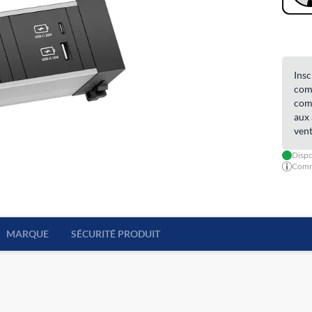
Insc
comm
comm
aux 
vent
Dispo
Comma
MARQUE
SÉCURITÉ PRODUIT