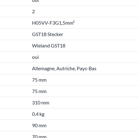
2
H05VV-F3G1,5mm²
GST18 Stecker
Wieland GST18
oui
Allemagne, Autriche, Pays-Bas
75 mm
75 mm
310 mm
0.4 kg
90 mm
70 mm