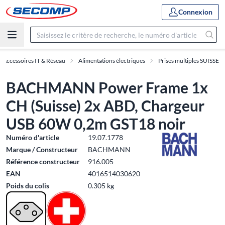
Connexion
Accessoires IT & Réseau
Alimentations électriques
Prises multiples SUISSE
BACHMANN Power Frame 1x
CH (Suisse) 2x ABD, Chargeur
USB 60W 0,2m GST18 noir
Numéro d'article
19.07.1778
Marque / Constructeur
BACHMANN
Référence constructeur
916.005
EAN
4016514030620
Poids du colis
0.305 kg