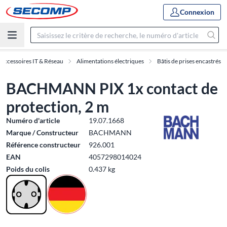
Connexion
Accessoires IT & Réseau
Alimentations électriques
Bâtis de prises encastrés
BACHMANN PIX 1x contact de
protection, 2 m
Numéro d'article
19.07.1668
Marque / Constructeur
BACHMANN
Référence constructeur
926.001
EAN
4057298014024
Poids du colis
0.437 kg