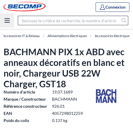
Connexion
Accessoires IT & Réseau
Alimentations électriques
Accessoires électrique
BACHMANN PIX 1x ABD avec
anneaux décoratifs en blanc et
noir, Chargeur USB 22W
Charger, GST18
Numéro d'article
19.07.1689
Marque / Constructeur
BACHMANN
Référence constructeur
926.01
EAN
4057298012259
Poids du colis
0.137 kg