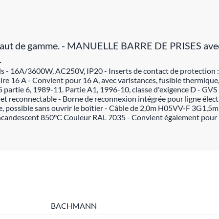
ser. Haut de gamme. - MANUELLE BARRE DE PRISES avec
.
s - 16A/3600W, AC250V, IP20 - Inserts de contact de protection : c
laire 16 A - Convient pour 16 A, avec varistances, fusible thermiqu
5 partie 6, 1989-11. Partie A1, 1996-10, classe d'exigence D - GV
e et reconnectable - Borne de reconnexion intégrée pour ligne élec
possible sans ouvrir le boîtier - Câble de 2,0m H05VV-F 3G1,5mm² a
t incandescent 850°C Couleur RAL 7035 - Convient également pour 
BACHMANN