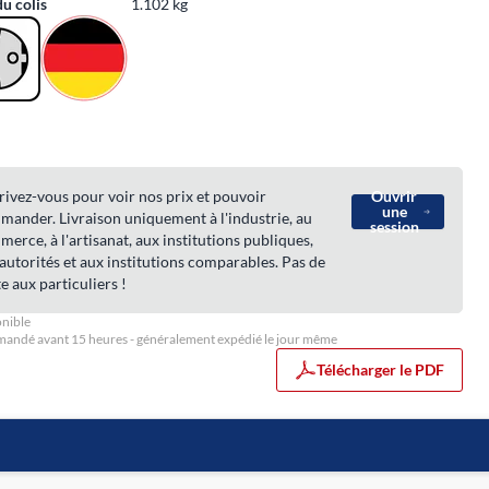
du colis
1.102 kg
rivez-vous pour voir nos prix et pouvoir
Ouvrir
une
ander. Livraison uniquement à l'industrie, au
session
erce, à l'artisanat, aux institutions publiques,
autorités et aux institutions comparables. Pas de
e aux particuliers !
nible
ndé avant 15 heures - généralement expédié le jour même
Télécharger le PDF