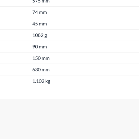
575 mm
74 mm
45 mm
1082 g
90 mm
150 mm
630 mm
1.102 kg