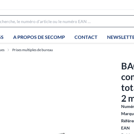
SS
A PROPOS DE SECOMP
CONTACT
NEWSLETT
ues
Prises multiples de bureau
BA
con
tot
2 
Numéro
Marque
Référe
EAN