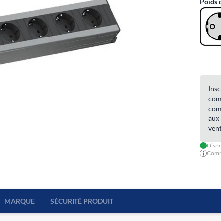
Poids 
Insc
comm
comm
aux 
vent
Dispo
Comma
MARQUE
SÉCURITÉ PRODUIT