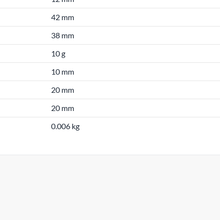
42 mm
38 mm
10 g
10 mm
20 mm
20 mm
0.006 kg