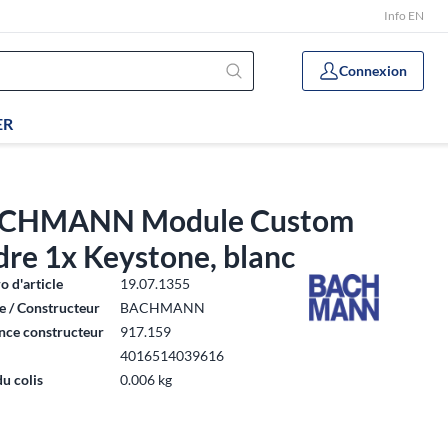
Info EN
Connexion
ER
CHMANN Module Custom
re 1x Keystone, blanc
 d'article
19.07.1355
 / Constructeur
BACHMANN
nce constructeur
917.159
4016514039616
du colis
0.006 kg