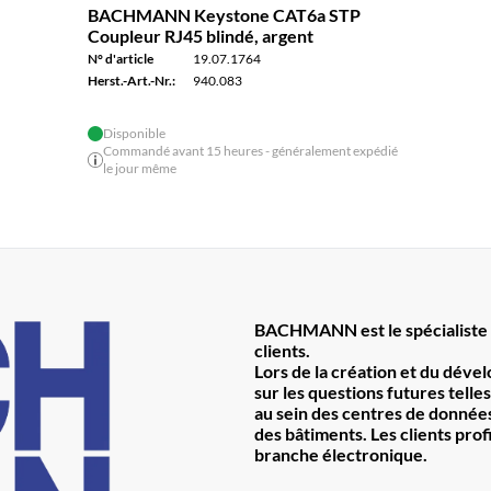
BACHMANN Keystone CAT6a STP
Coupleur RJ45 blindé, argent
N° d'article
19.07.1764
Herst.-Art.-Nr.:
940.083
Disponible
Commandé avant 15 heures - généralement expédié
le jour même
BACHMANN est le spécialiste 
clients.
Lors de la création et du déve
sur les questions futures telles
au sein des centres de données 
des bâtiments. Les clients prof
branche électronique.