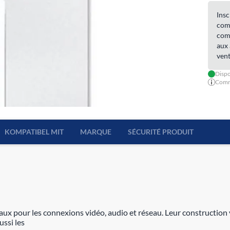
Insc
comm
comm
aux 
vent
Dispo
Comma
KOMPATIBEL MIT
MARQUE
SÉCURITÉ PRODUIT
ur les connexions vidéo, audio et réseau. Leur construction vou
ussi les