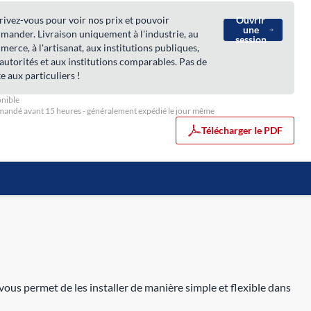
rivez-vous pour voir nos prix et pouvoir
Ouvrir
une
ander. Livraison uniquement à l'industrie, au
session
erce, à l'artisanat, aux institutions publiques,
autorités et aux institutions comparables. Pas de
e aux particuliers !
nible
ndé avant 15 heures - généralement expédié le jour même
Télécharger le PDF
s permet de les installer de manière simple et flexible dans