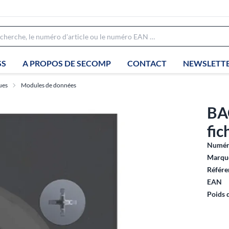
SS
A PROPOS DE SECOMP
CONTACT
NEWSLETT
ues
Modules de données
BA
fic
Numéro
Marque
Référe
EAN
Poids 