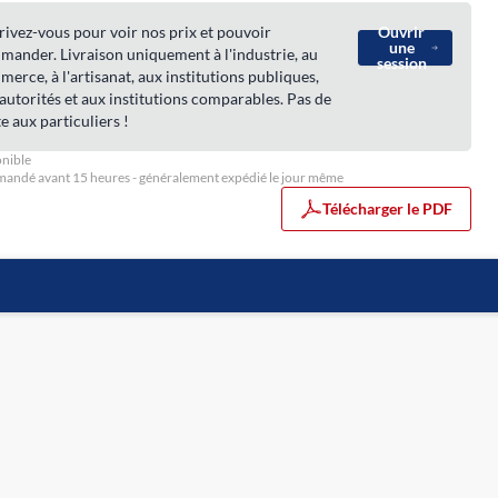
rivez-vous pour voir nos prix et pouvoir
Ouvrir
une
ander. Livraison uniquement à l'industrie, au
session
erce, à l'artisanat, aux institutions publiques,
autorités et aux institutions comparables. Pas de
e aux particuliers !
nible
ndé avant 15 heures - généralement expédié le jour même
Télécharger le PDF