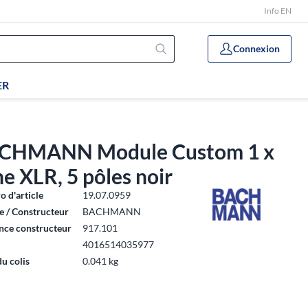
Info EN
Connexion
ER
CHMANN Module Custom 1 x
he XLR, 5 pôles noir
 d'article
19.07.0959
 / Constructeur
BACHMANN
nce constructeur
917.101
4016514035977
du colis
0.041 kg