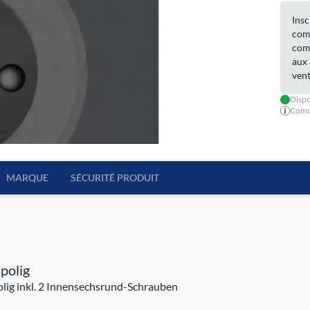
Insc
comm
comm
aux 
vent
Dispo
Comma
MARQUE
SÉCURITÉ PRODUIT
polig
lig inkl. 2 Innensechsrund-Schrauben