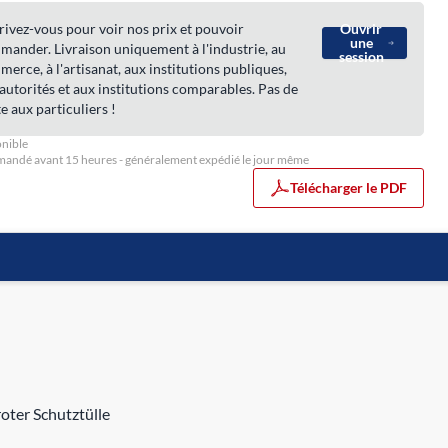
rivez-vous pour voir nos prix et pouvoir
Ouvrir
une
ander. Livraison uniquement à l'industrie, au
session
erce, à l'artisanat, aux institutions publiques,
autorités et aux institutions comparables. Pas de
e aux particuliers !
nible
ndé avant 15 heures - généralement expédié le jour même
Télécharger le PDF
oter Schutztülle