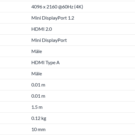
4096 x 2160 @60Hz (4K)
Mini DisplayPort 1.2
HDMI 2.0
Mini DisplayPort
Mâle
HDMI Type A
Mâle
0.01 m
0.01 m
1.5 m
0.12 kg
10 mm