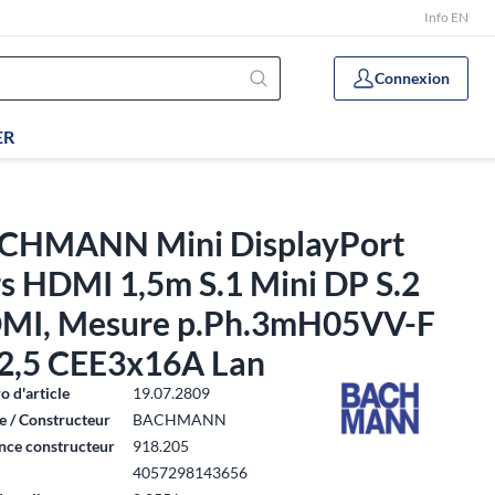
Info EN
Connexion
ER
CHMANN Mini DisplayPort
s HDMI 1,5m S.1 Mini DP S.2
MI, Mesure p.Ph.3mH05VV-F
2,5 CEE3x16A Lan
 d'article
19.07.2809
 / Constructeur
BACHMANN
nce constructeur
918.205
4057298143656