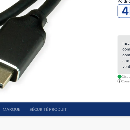
Poids 
Insc
comm
comm
aux 
vent
Dispo
Comma
MARQUE
SÉCURITÉ PRODUIT