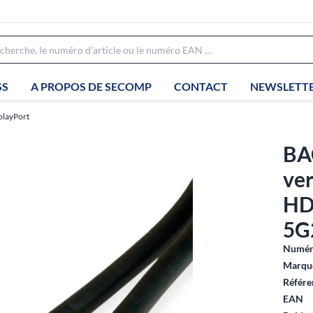
SS
A PROPOS DE SECOMP
CONTACT
NEWSLETT
playPort
BA
ver
HD
5G
Numéro
Marque
Référe
EAN