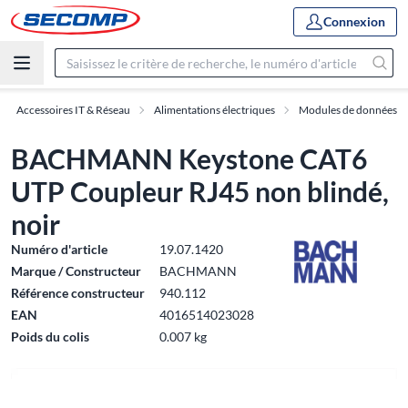
Connexion
Accessoires IT & Réseau
Alimentations électriques
Modules de données
BACHMANN Keystone CAT6
UTP Coupleur RJ45 non blindé,
noir
Numéro d'article
19.07.1420
Marque / Constructeur
BACHMANN
Référence constructeur
940.112
EAN
4016514023028
Poids du colis
0.007 kg