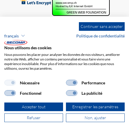
Continuer sans accepter
français
Politique de confidentialité
Nous utilisons des cookies
Nous pouvons les placer pour analyser les données de nos visiteurs, améliorer
notre site Web, afficher un contenu personnalisé et vous faire vivre une
expérience inoubliable. Pour plus d'informations sur les cookies que nous
utilisons, ouvrez les paramètres.
Brands
Impression
CGV
Responsabilité
Protection des données
Frais de port
Nécessaire
Performance
Fonctionnel
La publicité
Accepter tout
Enregistrer les paramètres
Refuser
Non, ajuster
© 2026 SECOMP AG. Tous les droits sont réservés.
powered by polynorm