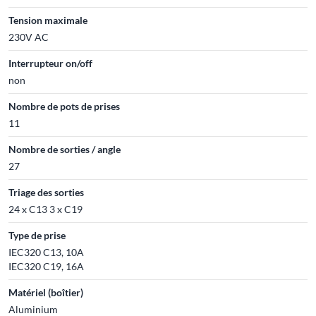
Tension maximale
230V AC
Interrupteur on/off
non
Nombre de pots de prises
11
Nombre de sorties / angle
27
Triage des sorties
24 x C13 3 x C19
Type de prise
IEC320 C13, 10A
IEC320 C19, 16A
Matériel (boîtier)
Aluminium