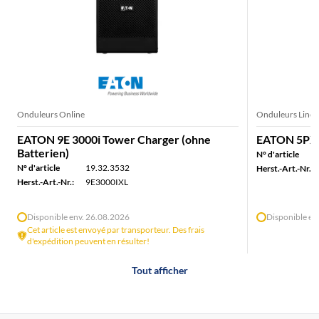
Onduleurs Online
Onduleurs Line i
EATON 9E 3000i Tower Charger (ohne
EATON 5PX 
Batterien)
N° d'article
N° d'article
19.32.3532
Herst.-Art.-Nr.:
Herst.-Art.-Nr.:
9E3000IXL
Disponible env. 26.08.2026
Disponible en
Cet article est envoyé par transporteur. Des frais
d'expédition peuvent en résulter!
Tout afficher