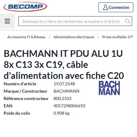
Connexion
Accessoires IT & Réseau
Alimentations électriques
Prises multiples 19"
BACHMANN IT PDU ALU 1U
8x C13 3x C19, câble
d'alimentation avec fiche C20
Numéro d'article
19.07.2548
Marque / Constructeur
BACHMANN
Référence constructeur
800.2332
EAN
4057298006692
Poids du colis
0.908 kg