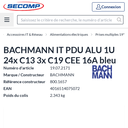
Connexion
Accessoires IT & Réseau
Alimentations électriques
Prises multiples 19"
BACHMANN IT PDU ALU 1U
24x C13 3x C19 CEE 16A bleu
Numéro d'article
19.07.2171
Marque / Constructeur
BACHMANN
Référence constructeur
800.1657
EAN
4016514075072
Poids du colis
2.343 kg