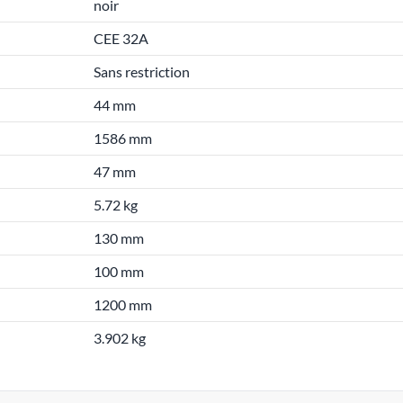
noir
CEE 32A
Sans restriction
44 mm
1586 mm
47 mm
5.72 kg
130 mm
100 mm
1200 mm
3.902 kg