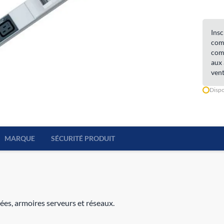
Insc
comm
comm
aux 
vent
Dispo
MARQUE
SÉCURITÉ PRODUIT
nées, armoires serveurs et réseaux.