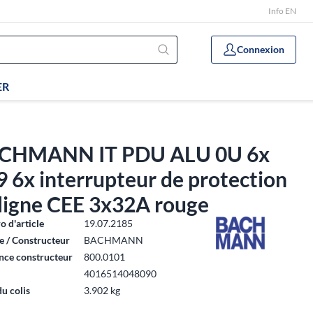
Info EN
Connexion
ER
CHMANN IT PDU ALU 0U 6x
 6x interrupteur de protection
 ligne CEE 3x32A rouge
 d'article
19.07.2185
 / Constructeur
BACHMANN
nce constructeur
800.0101
4016514048090
du colis
3.902 kg