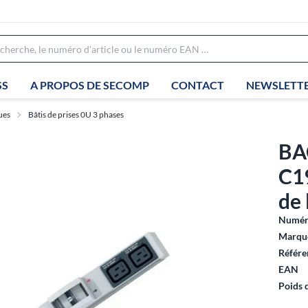
SS
A PROPOS DE SECOMP
CONTACT
NEWSLETT
ues
Bâtis de prises 0U 3 phases
BA
C19
de
Numéro
Marque
Référe
EAN
Poids 