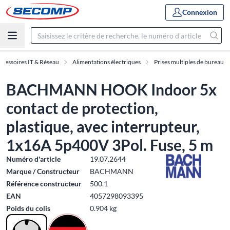
Connexion
ccessoires IT & Réseau
Alimentations électriques
Prises multiples de bureau
BACHMANN HOOK Indoor 5x
contact de protection,
plastique, avec interrupteur,
1x16A 5p400V 3Pol. Fuse, 5 m
Numéro d'article
19.07.2644
Marque / Constructeur
BACHMANN
Référence constructeur
500.1
EAN
4057298093395
Poids du colis
0.904 kg