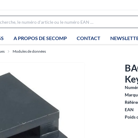
SS
A PROPOS DE SECOMP
CONTACT
NEWSLETT
ues
Modules de données
BA
Key
Numéro
Marque
Référe
EAN
Poids 