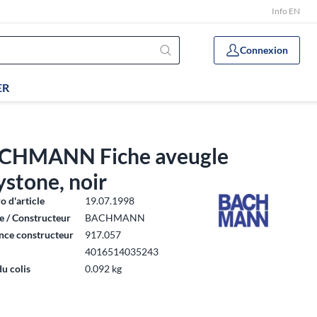
Info EN
Connexion
ER
CHMANN Fiche aveugle
stone, noir
 d'article
19.07.1998
 / Constructeur
BACHMANN
nce constructeur
917.057
4016514035243
du colis
0.092 kg