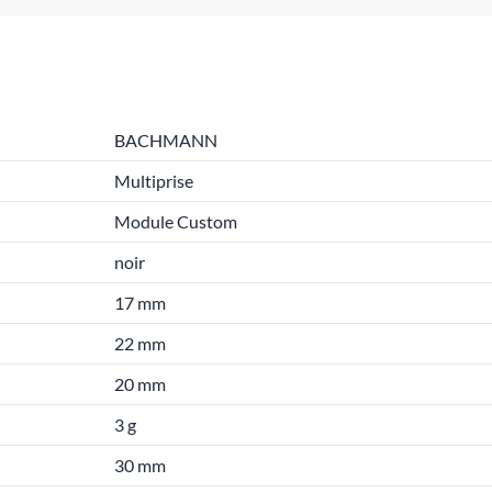
BACHMANN
Multiprise
Module Custom
noir
17 mm
22 mm
20 mm
3 g
30 mm