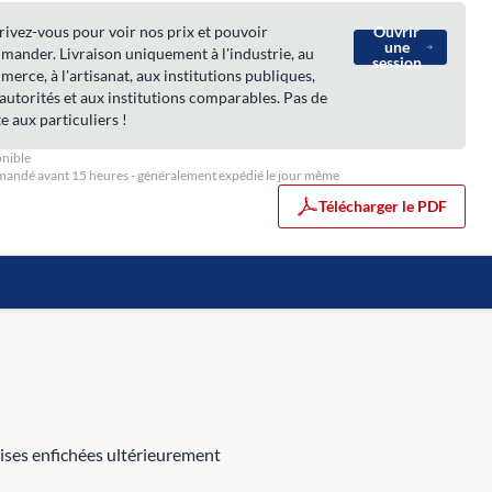
rivez-vous pour voir nos prix et pouvoir
Ouvrir
une
ander. Livraison uniquement à l'industrie, au
session
erce, à l'artisanat, aux institutions publiques,
autorités et aux institutions comparables. Pas de
e aux particuliers !
nible
ndé avant 15 heures - généralement expédié le jour même
Télécharger le PDF
ises enfichées ultérieurement