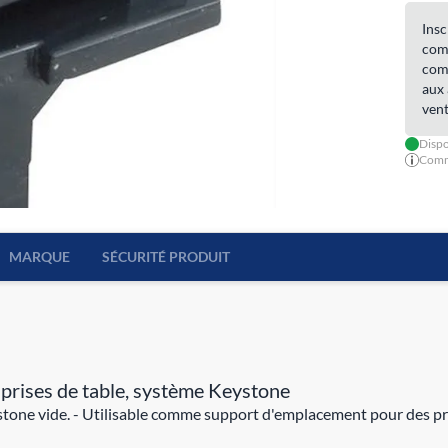
Insc
comm
comm
aux 
vent
Dispo
Comma
MARQUE
SÉCURITÉ PRODUIT
prises de table, système Keystone
one vide. - Utilisable comme support d'emplacement pour des pr