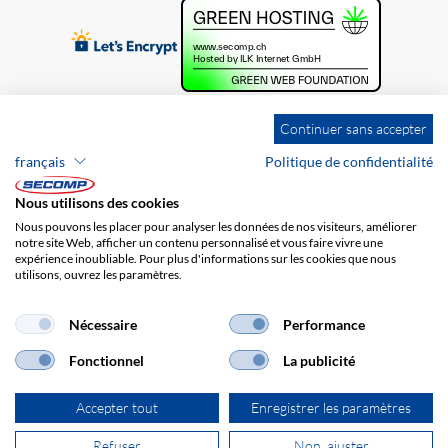
Continuer sans accepter
français
Politique de confidentialité
Nous utilisons des cookies
Nous pouvons les placer pour analyser les données de nos visiteurs, améliorer
notre site Web, afficher un contenu personnalisé et vous faire vivre une
expérience inoubliable. Pour plus d'informations sur les cookies que nous
utilisons, ouvrez les paramètres.
Brands
Impression
CGV
Responsabilité
Protection des données
Frais de port
Nécessaire
Performance
Fonctionnel
La publicité
Accepter tout
Enregistrer les paramètres
Refuser
Non, ajuster
© 2026 SECOMP AG. Tous les droits sont réservés.