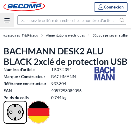
Connexion
Accessoires IT & Réseau
Alimentations électriques
Bâtis de prises en saillie
BACHMANN DESK2 ALU
BLACK 2xclé de protection USB
Numéro d'article
19.07.2394
Marque / Constructeur
BACHMANN
Référence constructeur
937.304
EAN
4057298084096
Poids du colis
0.744 kg