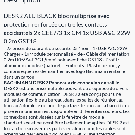
DESK2 ALU BLACK bloc multiprise avec
protection renforcée contre les contacts
accidentels 2x CEE7/3 1x CM 1x USB A&C 22W
0,2m GST18
- 2x prises de courant de sécurité 35° noir - 1xUSB A/C 22W
Charger - 1xModule personnalisé vide - Câble d'alimentation
0,2m H05VV-F3G1,5mm² noir avec fiche GST18 - Profil :
aluminium anodisé (naturel) - Embouts : Plastique noir, y
compris équerres de maintien avec logo Bachmann emballé
dans un carton
BACHMANN DESK2 Panneaux de connexion en saillie.
DESK2 est une prise multiple pouvant être équipée de divers
modules de communication. DESK2 a été conçu pour une
utilisation flexible au bureau, dans les salles de réunion, au
bureau à domicile ou pour le partage de bureau.La barrette de
prise en aluminium est disponible en différentes couleurs. Les
connexions sont vissées sur la fenêtre de module
standardisée et peuvent être facilement adaptées.DESK 2 est
fixé au bureau avec des pattes en aluminium, les câbles sont
acheminés derrière le bloc. Avec DESK 2, une attention