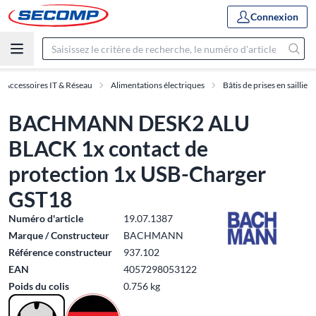
Connexion
Accessoires IT & Réseau
Alimentations électriques
Bâtis de prises en saillie
BACHMANN DESK2 ALU
BLACK 1x contact de
protection 1x USB-Charger
GST18
Numéro d'article
19.07.1387
Marque / Constructeur
BACHMANN
Référence constructeur
937.102
EAN
4057298053122
Poids du colis
0.756 kg