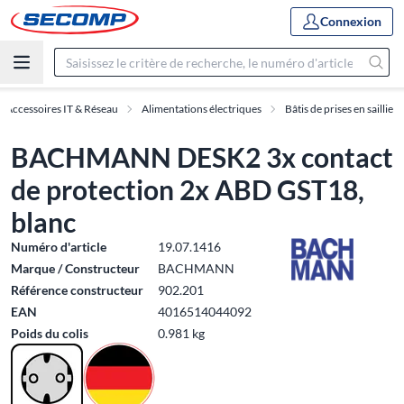
Connexion
Accessoires IT & Réseau
Alimentations électriques
Bâtis de prises en saillie
BACHMANN DESK2 3x contact
de protection 2x ABD GST18,
blanc
Numéro d'article
19.07.1416
Marque / Constructeur
BACHMANN
Référence constructeur
902.201
EAN
4016514044092
Poids du colis
0.981 kg