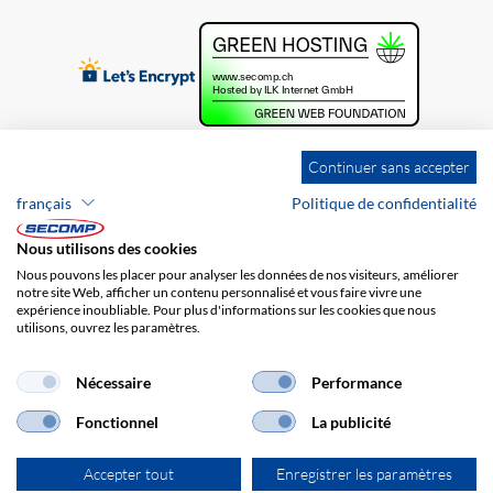
Continuer sans accepter
français
Politique de confidentialité
Nous utilisons des cookies
Nous pouvons les placer pour analyser les données de nos visiteurs, améliorer
notre site Web, afficher un contenu personnalisé et vous faire vivre une
expérience inoubliable. Pour plus d'informations sur les cookies que nous
utilisons, ouvrez les paramètres.
Brands
Impression
CGV
Responsabilité
Protection des données
Frais de port
Nécessaire
Performance
Fonctionnel
La publicité
Accepter tout
Enregistrer les paramètres