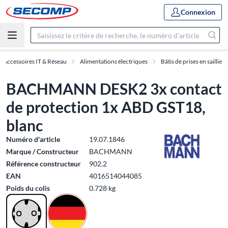
Connexion
Accessoires IT & Réseau
Alimentations électriques
Bâtis de prises en saillie
BACHMANN DESK2 3x contact
de protection 1x ABD GST18,
blanc
Numéro d'article
19.07.1846
Marque / Constructeur
BACHMANN
Référence constructeur
902.2
EAN
4016514044085
Poids du colis
0.728 kg