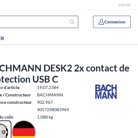
Info EN
Connexion
ER
CHMANN DESK2 2x contact de
otection USB C
 d'article
19.07.2384
 / Constructeur
BACHMANN
nce constructeur
902.967
4057298083969
du colis
1.088 kg