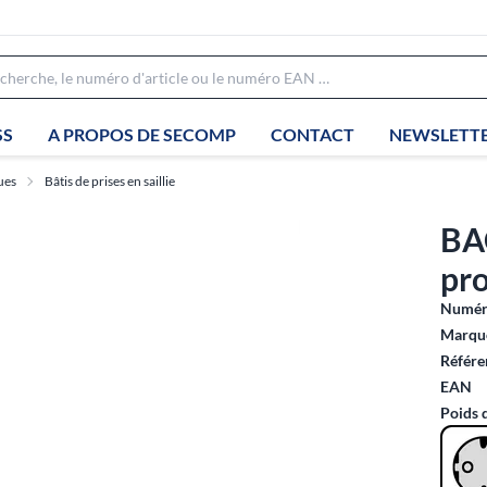
SS
A PROPOS DE SECOMP
CONTACT
NEWSLETT
ues
Bâtis de prises en saillie
BA
pr
Numéro
Marque
Référe
EAN
Poids 