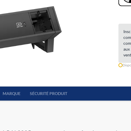
Insc
comm
comm
aux 
vent
Dispo
MARQUE
SÉCURITÉ PRODUIT