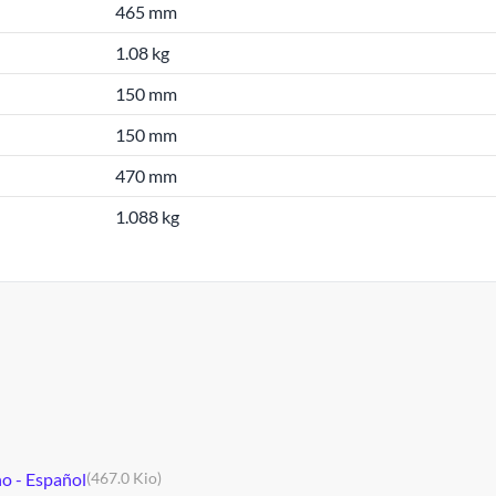
465 mm
1.08 kg
150 mm
150 mm
470 mm
1.088 kg
no - Español
(467.0 Kio)