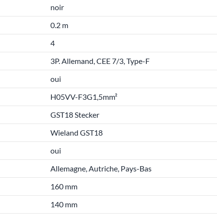
noir
0.2 m
4
3P. Allemand, CEE 7/3, Type-F
oui
H05VV-F3G1,5mm²
GST18 Stecker
Wieland GST18
oui
Allemagne, Autriche, Pays-Bas
160 mm
140 mm