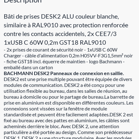
Bâti de prises DESK2 ALU couleur blanche,
similaire à RAL9010 avec protection renforcée
contre les contacts accidentels, 2x CEE7/3
1xUSB C 60W 0,2m GST18 RAL9010
- 2x prises de courant de sécurité noir - 1xUSB C 60W
Charger - câble d'alimentation 0,2m H05VV-F3G1,5mm² noir
- fiche GST18 incl. équerre de maintien - logo Bachmann -
emballé dans un carton
BACHMANN DESK2 Panneaux de connexion en saillie.
DESK2 est une prise multiple pouvant être équipée de divers
modules de communication. DESK2 a été conçu pour une
utilisation flexible au bureau, dans les salles de réunion, au
bureau à domicile ou pour le partage de bureau.La barrette de
prise en aluminium est disponible en différentes couleurs. Les
connexions sont vissées sur la fenêtre de module
standardisée et peuvent être facilement adaptées.DESK 2 est
fixé au bureau avec des pattes en aluminium, les câbles sont
acheminés derrière le bloc. Avec DESK 2, une attention
particulière a été portée au design. Comme son prédécesseur
DESK 1, DESK 2 a une structure modulaire. Avec les modules