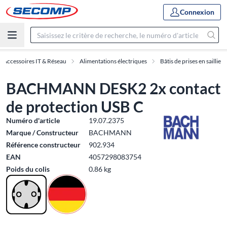
Connexion
Accessoires IT & Réseau
Alimentations électriques
Bâtis de prises en saillie
BACHMANN DESK2 2x contact
de protection USB C
Numéro d'article
19.07.2375
Marque / Constructeur
BACHMANN
Référence constructeur
902.934
EAN
4057298083754
Poids du colis
0.86 kg