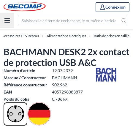
Connexion
Accessoires IT & Réseau
Alimentations électriques
Bâtis de prises en saillie
BACHMANN DESK2 2x contact
de protection USB A&C
Numéro d'article
19.07.2379
Marque / Constructeur
BACHMANN
Référence constructeur
902.962
EAN
4057298083877
Poids du colis
0.786 kg