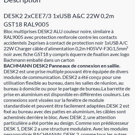
DESK2 2xCEE7/3 1xUSB A&C 22W 0,2m
GST18 RAL9005
Bloc multiprises DESK2 ALU couleur noire, similaire à
RAL9005 avec protection renforcée contre les contacts
accidentels 2xprises à contact de protection noir 1xUSB A/C
22W Charger câble d'alimentation 0,2m H05VV-F3G1,5mm²
noir avec fiche GST18 y compris équerre de fixation avec logo
Bachmann emballé dans un carton
BACHMANN DESK2 Panneaux de connexion en saillie.
DESK2 est une prise multiple pouvant être équipée de divers
modules de communication. DESK2 a été conçu pour une
utilisation flexible au bureau, dans les salles de réunion, au
bureau à domicile ou pour le partage de bureau.La barrette de
prise en aluminium est disponible en différentes couleurs. Les
connexions sont vissées sur la fenêtre de module
standardisée et peuvent être facilement adaptées.DESK 2 est
fixé au bureau avec des pattes en aluminium, les câbles sont
acheminés derrière le bloc. Avec DESK 2, une attention
particulière a été portée au design. Comme son prédécesseur
DESK 1, DESK 2 a une structure modulaire. Avec les modules
personnalisés BACHMANN, DESK 2, comme tous les autres