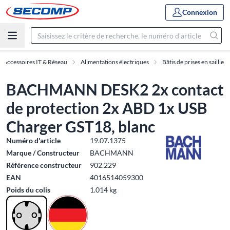
Connexion
Accessoires IT & Réseau
Alimentations électriques
Bâtis de prises en saillie
BACHMANN DESK2 2x contact
de protection 2x ABD 1x USB
Charger GST18, blanc
Numéro d'article
19.07.1375
Marque / Constructeur
BACHMANN
Référence constructeur
902.229
EAN
4016514059300
Poids du colis
1.014 kg