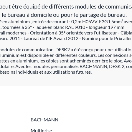
t être équipé de différents modules de communicatio
s le bureau à domicile ou pour le partage de bureau.
 en aluminium , entrée de courant : 0,2m H05VV-F3G1,5mm² avec GS
es, tournées à 35° - laqué en blanc RAL 9010 - longueur 197 mm
il modernes - Orientation à 35° orientée vers l'utilisateur - Câbla
ward 2011 - Lauréat de l'IF Award 2012 - Nominé pour le Prix al
odules de communication. DESK2 a été conçu pour une utilisation f
aluminium est disponible en différentes couleurs. Les connexions 
ttes en aluminium, les câbles sont acheminés derrière le bloc. Avec
dulaire. Avec les modules personnalisés BACHMANN, DESK 2, com
ins individuels et aux utilisations futures.
BACHMANN
Multiprise