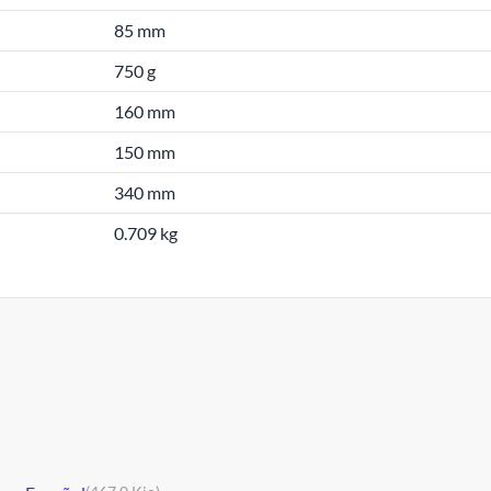
85 mm
750 g
160 mm
150 mm
340 mm
0.709 kg