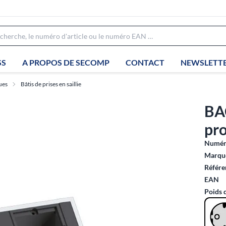
SS
A PROPOS DE SECOMP
CONTACT
NEWSLETT
ues
Bâtis de prises en saillie
BA
pr
Numéro
Marque
Référe
EAN
Poids 