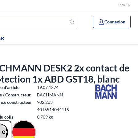
Info EN
Connexion
ER
CHMANN DESK2 2x contact de
otection 1x ABD GST18, blanc
 d'article
19.07.1374
 / Constructeur
BACHMANN
nce constructeur
902.203
4016514044115
du colis
0.709 kg