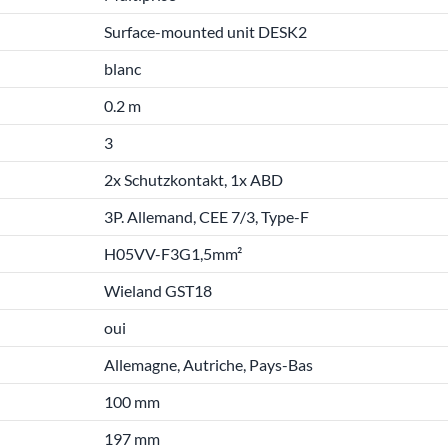
Surface-mounted unit DESK2
blanc
0.2 m
3
2x Schutzkontakt, 1x ABD
3P. Allemand, CEE 7/3, Type-F
H05VV-F3G1,5mm²
Wieland GST18
oui
Allemagne, Autriche, Pays-Bas
100 mm
197 mm