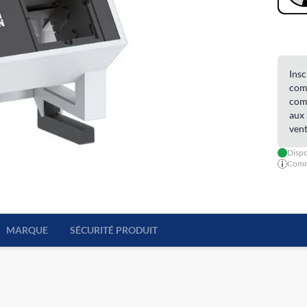
Insc
comm
comm
aux 
vent
Dispo
Comma
MARQUE
SÉCURITÉ PRODUIT