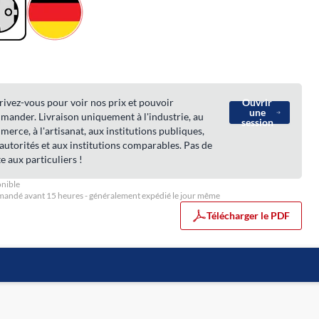
rivez-vous pour voir nos prix et pouvoir
Ouvrir
une
ander. Livraison uniquement à l'industrie, au
session
erce, à l'artisanat, aux institutions publiques,
autorités et aux institutions comparables. Pas de
e aux particuliers !
nible
ndé avant 15 heures - généralement expédié le jour même
Télécharger le PDF