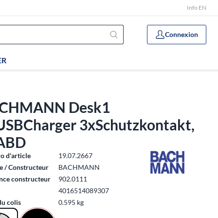
Info EN
Connexion
ER
CHMANN Desk1
USBCharger 3xSchutzkontakt,
ABD
 d'article
19.07.2667
 / Constructeur
BACHMANN
nce constructeur
902.0111
4016514089307
du colis
0.595 kg