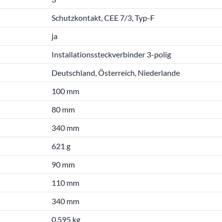
Schutzkontakt, CEE 7/3, Typ-F
ja
Installationssteckverbinder 3-polig
Deutschland, Österreich, Niederlande
100 mm
80 mm
340 mm
621 g
90 mm
110 mm
340 mm
0.595 kg