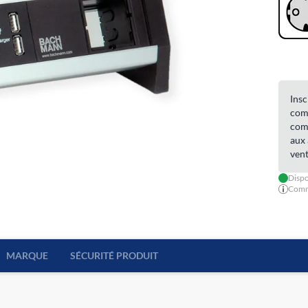
Insc
comm
comm
aux 
vent
Dispo
Comma
MARQUE
SÉCURITÉ PRODUIT