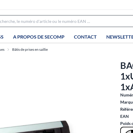
SS
A PROPOS DE SECOMP
CONTACT
NEWSLETT
ues
Bâtis de prises en saillie
BA
1x
1x
Numéro
Marque
Référe
EAN
Poids 