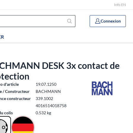
Info EN
Connexion
ER
CHMANN DESK 3x contact de
otection
 d'article
19.07.1250
 / Constructeur
BACHMANN
nce constructeur
339.1002
4016514018758
du colis
0.532 kg