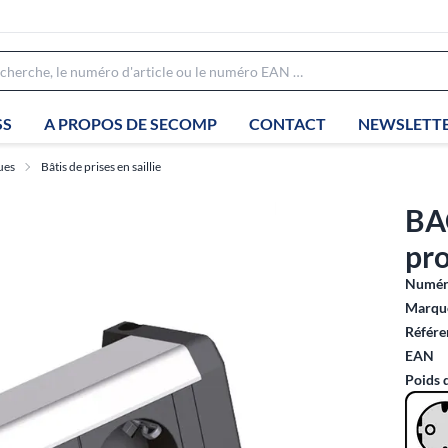
SS
A PROPOS DE SECOMP
CONTACT
NEWSLETT
ues
Bâtis de prises en saillie
BA
pr
Numéro
Marque
Référe
EAN
Poids 