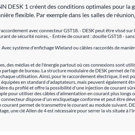
ESK 1 créent des conditions optimales pour la gest
anière flexible. Par exemple dans les salles de réunio
accordement avec connecteur GST18. - DESK peut être vissé sur le 
rant de sécurité noires, - Entrée de courant : douille GST18 - sans
- Avec système d'enfichage Wieland ou câbles raccordés de manière f
, des médias et de l'énergie partout où ces connexions sont utilis
 du partage de bureau. La structure modulaire de DESK permet de l'
que utilisation. Ainsi, pour le raccordement électrique, il est pos
t équipées en standard d'adaptateurs, mais peuvent également être
ère du profilé et offre la possibilité d'une injection de courant sûr
mple pour utiliser des câbles d'alimentation en courant plus longs
Le connecteur dispose d'un encliquetage conforme et peut être déve
 de courant permet de transmettre le courant au module suivant. D
tage, une clé Allen de 4 est nécessaire pour serrer la vis située à l