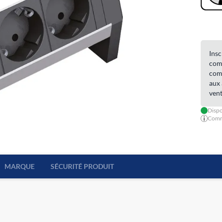
Insc
comm
comm
aux 
vent
Dispo
Comma
MARQUE
SÉCURITÉ PRODUIT