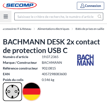
Connexion
Accessoires IT & Réseau
Alimentations électriques
Bâtis de prises en saillie
BACHMANN DESK 2x contact
de protection USB C
Numéro d'article
19.07.2365
Marque / Constructeur
BACHMANN
Référence constructeur
902.0815
EAN
4057298083600
Poids du colis
0.546 kg