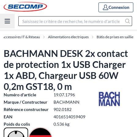
Connexion
Accessoires IT & Réseau
Alimentations électriques
Bâtis de prises en saillie
BACHMANN DESK 2x contact
de protection 1x USB Charger
1x ABD, Chargeur USB 60W
0,2m GST18, 0 m
Numéro d'article
19.07.1796
Marque / Constructeur
BACHMANN
Référence constructeur
902.0182
EAN
4016514059409
Poids du colis
0.536 kg