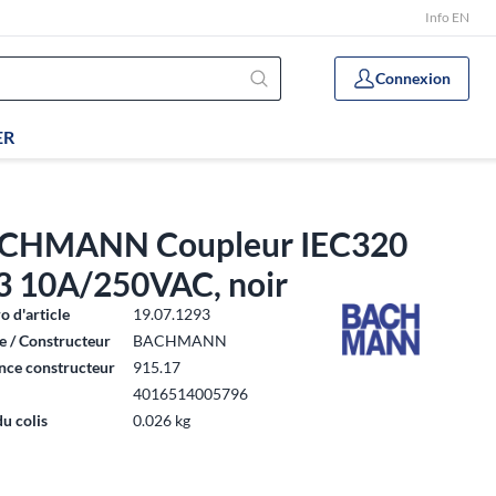
Info EN
Connexion
ER
CHMANN Coupleur IEC320
3 10A/250VAC, noir
 d'article
19.07.1293
 / Constructeur
BACHMANN
nce constructeur
915.17
4016514005796
du colis
0.026 kg