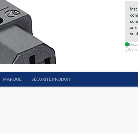
Insc
comm
comm
aux 
vent
Dispo
Comma
MARQUE
SÉCURITÉ PRODUIT