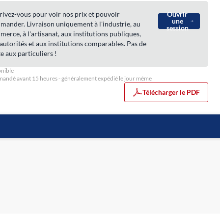
rivez-vous pour voir nos prix et pouvoir
Ouvrir
une
ander. Livraison uniquement à l'industrie, au
session
erce, à l'artisanat, aux institutions publiques,
autorités et aux institutions comparables. Pas de
e aux particuliers !
nible
ndé avant 15 heures - généralement expédié le jour même
Télécharger le PDF