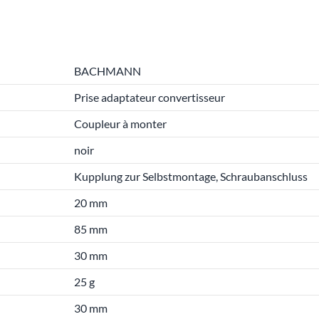
BACHMANN
Prise adaptateur convertisseur
Coupleur à monter
noir
Kupplung zur Selbstmontage, Schraubanschluss
20 mm
85 mm
30 mm
25 g
30 mm